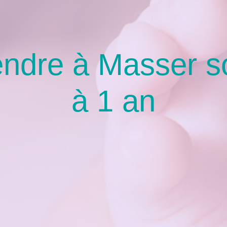
rendre à Masser s
à 1 an