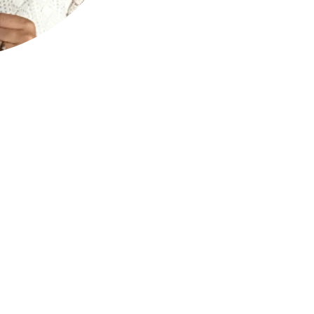
Votre puéricu
Salon-de-P